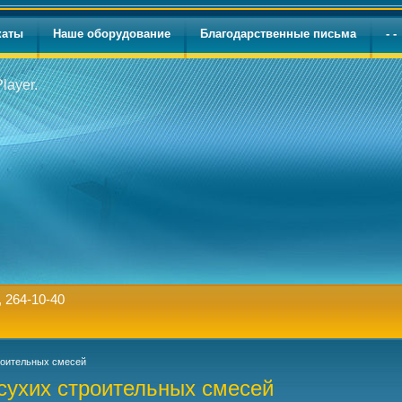
каты
Наше оборудование
Благодарственные письма
- -
layer.
,
264-10-40
роительных смесей
сухих строительных смесей