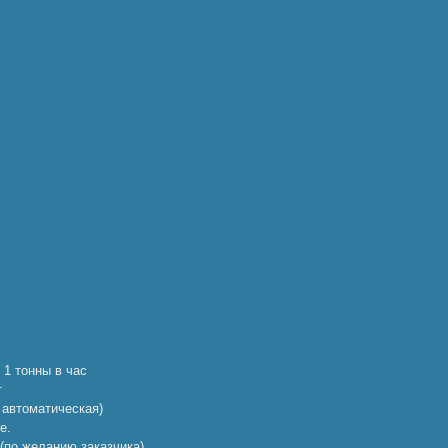
1 тонны в час
т
 автоматическая)
е.
по желанию заказчика).