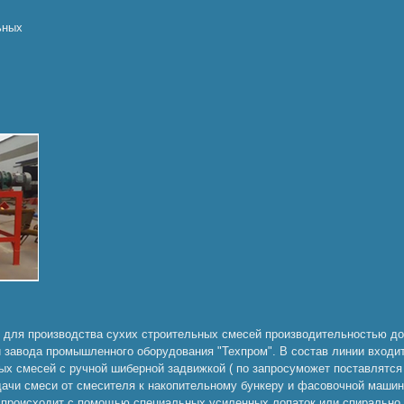
ьных
 для производства сухих строительных смесей производительностью до 
и завода промышленного оборудования "Техпром". В состав линии входи
ых смесей с ручной шиберной задвижкой ( по запросуможет поставлятся
дачи смеси от смесителя к накопительному бункеру и фасовочной машин
происходит с помощью специальных усиленных лопаток или спирально (