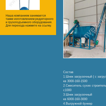
Наша компанием занимается
также изготовлением редукторного
и грузоподъемного оборудования.
Для перехода нажмите на ссылку.
Состав
1.Шнек загрузочный ( с загр
кв 3000-160-1500
2.Смеситель сухих строител
с1000
3.Шнек загрузочный
кв 6000-160-3000
4.Выгружной бункер