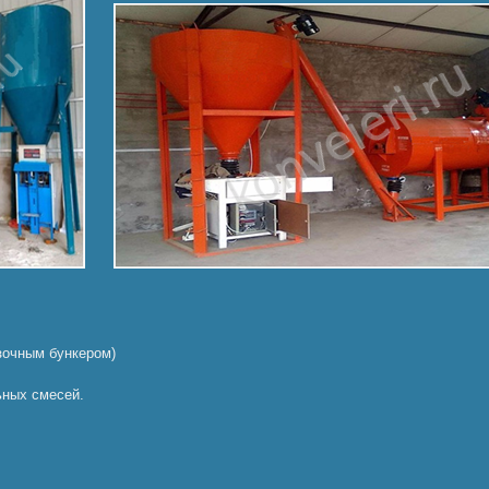
узочным бункером)
ьных смесей.