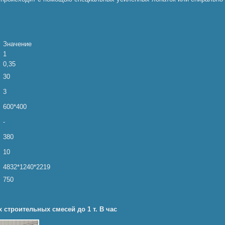
Значение
1
0,35
30
3
600*400
-
380
10
4832*1240*2219
750
 строительных смесей до 1 т. В час