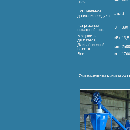
люка
Номинальное
атм
3
давление воздуха
Напряжение
В
380
питающей сети
Мощность
кВт
13,5
двигателя
Длина/ширина/
мм
2500
высота
Вес
кг
1760
Универсальный минизавод пр