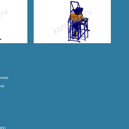
чение
фев
400