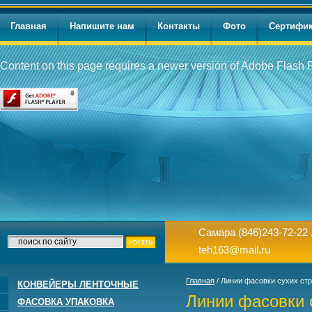
Главная
Напишите нам
Контакты
Фото
Сертифи
Content on this page requires a newer version of Adobe Flash P
Самара
(846)243-72-22 
teh163@mail.ru
Главная
/ Линии фасовки сухих ст
КОНВЕЙЕРЫ ЛЕНТОЧНЫЕ
Линии фасовки 
ФАСОВКА УПАКОВКА