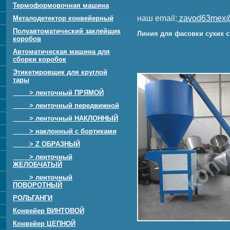
Термоформовочная машина
наш email:
zavod63mex@
Металодетектор конвейерный
Полуавтоматический заклейщик
Линия для фасовки сухих с
коробов
Автоматическая машина для
сборки коробок
Этикетировщик для круглой
тары
> ленточный ПРЯМОЙ
> ленточный передвижной
> ленточный НАКЛОННЫЙ
> наклонный с бортиками
> Z ОБРАЗНЫЙ
> ленточный
ЖЕЛОБЧАТЫЙ
> ленточный
ПОВОРОТНЫЙ
РОЛЬГАНГИ
Конвейер ВИНТОВОЙ
Конвейер ЦЕПНОЙ