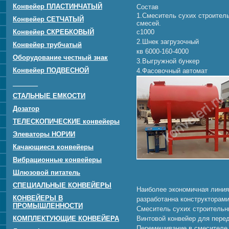
Конвейер ПЛАСТИНЧАТЫЙ
Состав
1.Смеситель сухих строител
Конвейер СЕТЧАТЫЙ
смесей.
Конвейер СКРЕБКОВЫЙ
с1000
2.Шнек загрузочный
Конвейер трубчатый
кв 6000-160-4000
Оборудование честный знак
3.Выгружной бункер
Конвейер ПОДВЕСНОЙ
4.Фасовочный автомат
_______
СТАЛЬНЫЕ ЕМКОСТИ
Дозатор
ТЕЛЕСКОПИЧЕСКИЕ конвейеры
Элеваторы НОРИИ
Качающиеся конвейеры
Вибрационные конвейеры
Шлюзовой питатель
СПЕЦИАЛЬНЫЕ КОНВЕЙЕРЫ
Наиболее экономичная линия
КОНВЕЙЕРЫ В
разработанна конструкторам
ПРОМЫШЛЕННОСТИ
Смеситель сухих строительн
КОМПЛЕКТУЮЩИЕ КОНВЕЙЕРА
Винтовой конвейер для пере
Перемешивание в смесителе 