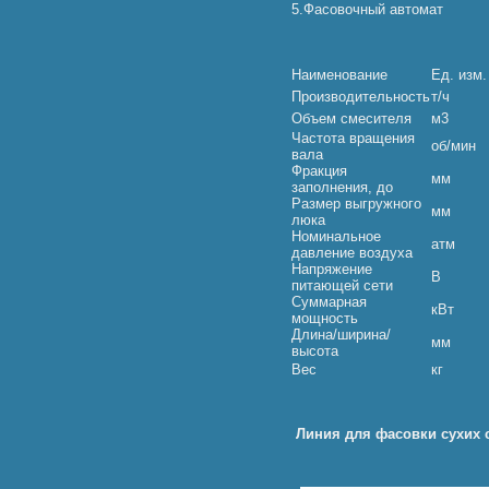
5.Фасовочный автомат
Наименование
Ед. изм.
Производительность
т/ч
Объем смесителя
м3
Частота вращения
об/мин
вала
Фракция
мм
заполнения, до
Размер выгружного
мм
люка
Номинальное
атм
давление воздуха
Напряжение
В
питающей сети
Суммарная
кВт
мощность
Длина/ширина/
мм
высота
Вес
кг
Линия для фасовки сухих 