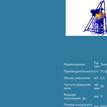
Ед.
Наименование
Зна
изм.
Производительность
т/ч
01.
Объем смесителя
м3
0,5
Частота вращения
об/
30
вала
мин
Фракция
мм
3
заполнения, до
Размер выгружного
мм
600*