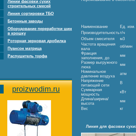
Линии фасовки сухих
строительных смесей
Линия сортировки ТБО
Бетонные заводы
Наименование
Ед. изм.
Оборудование переработки шин
Производительность
т/ч
в крошку
Объем смесителя
м3
Роторная зерновая дробилка
Частота вращения
об/мин
Пуансон матрица
вала
Фракция
мм
Распушитель торфа
заполнения, до
Размер выгружного
мм
люка
Номинальное
атм
давление воздуха
Напряжение
В
питающей сети
proizwodim.ru
Суммарная
кВт
мощность
Длина/ширина/
мм
высота
Вес
кг
Линия для фасовки сухих